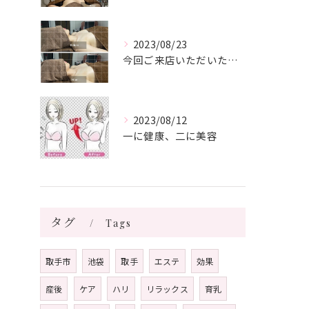
2023/08/23
今回ご来店いただいたお客様は20代医療関係の方でした。
2023/08/12
一に健康、二に美容
タグ
Tags
取手市
池袋
取手
エステ
効果
産後
ケア
ハリ
リラックス
育乳