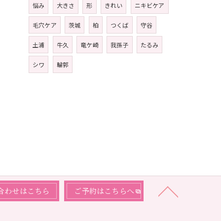
悩み
大きさ
形
きれい
ニキビケア
毛穴ケア
茨城
柏
つくば
守谷
土浦
牛久
竜ケ崎
我孫子
たるみ
シワ
輪郭
合わせはこちら
ご予約はこちらへ