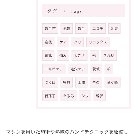
タグ
Tags
取手市
池袋
取手
エステ
効果
産後
ケア
ハリ
リラックス
育乳
悩み
大きさ
形
きれい
ニキビケア
毛穴ケア
茨城
柏
つくば
守谷
土浦
牛久
竜ケ崎
我孫子
たるみ
シワ
輪郭
マシンを用いた施術や熟練のハンドテクニックを駆使し