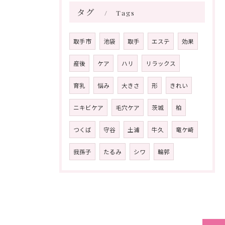
タグ
Tags
取手市
池袋
取手
エステ
効果
産後
ケア
ハリ
リラックス
育乳
悩み
大きさ
形
きれい
ニキビケア
毛穴ケア
茨城
柏
つくば
守谷
土浦
牛久
竜ケ崎
我孫子
たるみ
シワ
輪郭