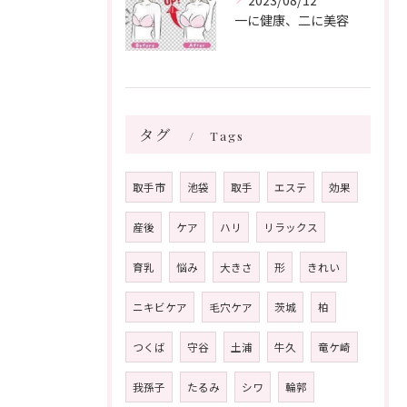
2023/08/12
一に健康、二に美容
タグ
Tags
取手市
池袋
取手
エステ
効果
産後
ケア
ハリ
リラックス
育乳
悩み
大きさ
形
きれい
ニキビケア
毛穴ケア
茨城
柏
つくば
守谷
土浦
牛久
竜ケ崎
我孫子
たるみ
シワ
輪郭